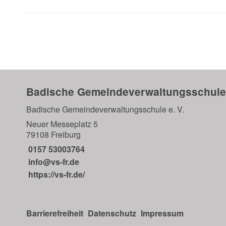
Badische Gemeindeverwaltungsschule
Badische Gemeindeverwaltungsschule e. V.
Neuer Messeplatz 5
79108 Freiburg
0157 53003764
info@vs-fr.de
https://vs-fr.de/
Barrierefreiheit
Datenschutz
Impressum