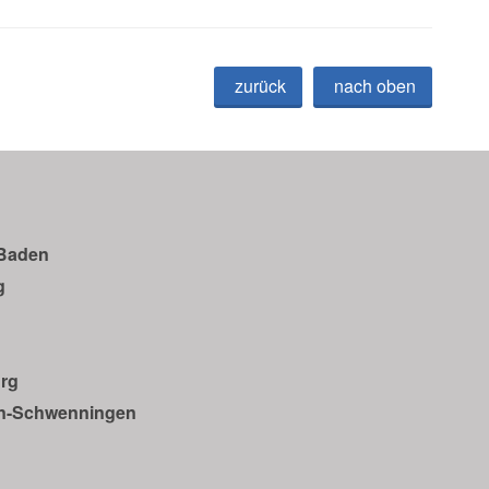
zurück
nach oben
-Baden
g
urg
en-Schwenningen