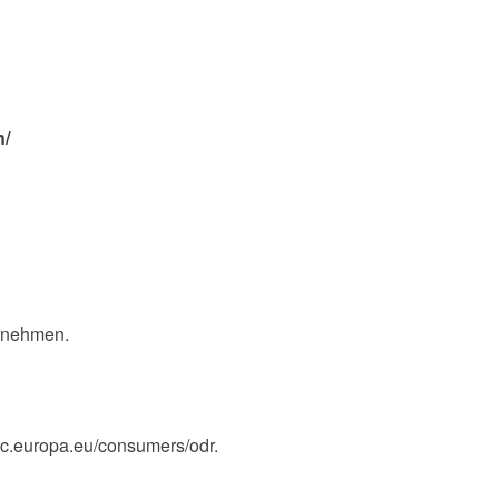
n/
zunehmen.
ec.europa.eu/consumers/odr.